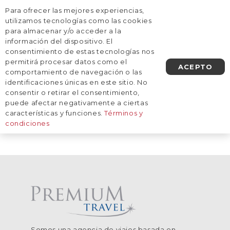
Para ofrecer las mejores experiencias,
AGENDA UNA LLAMADA
utilizamos tecnologías como las cookies
para almacenar y/o acceder a la
información del dispositivo. El
Inicio
/
Destinos
/
Europa
/
Noruega
consentimiento de estas tecnologías nos
Noruega
permitirá procesar datos como el
ACEPTO
comportamiento de navegación o las
identificaciones únicas en este sitio. No
consentir o retirar el consentimiento,
De momento, no tenemos viajes
puede afectar negativamente a ciertas
planificados a este destino.
características y funciones.
Términos y
condiciones
Somos una agencia de viajes basada en