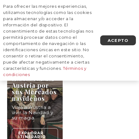
Para ofrecer las mejores experiencias,
AGENDA UNA LLAMADA
utilizamos tecnologías como las cookies
para almacenar y/o acceder a la
información del dispositivo. El
Inicio
/
Destinos
/
Europa
/
Austria
consentimiento de estas tecnologías nos
Austria
permitirá procesar datos como el
ACEPTO
comportamiento de navegación o las
identificaciones únicas en este sitio. No
consentir o retirar el consentimiento,
9
NOCHES
puede afectar negativamente a ciertas
características y funciones.
Términos y
condiciones
EDICIÓN
NOVIEMBRE
Austria por
sus Mercados
navideños
Viajá a Austria a
vivir la Navidad y
su magia.
EXPLORAR
ITINERARIO