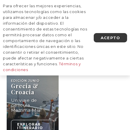
Para ofrecer las mejores experiencias,
AGENDA UNA LLAMADA
utilizamos tecnologías como las cookies
para almacenar y/o acceder a la
información del dispositivo. El
Inicio
/
Destinos
/
Europa
/
Croacia
consentimiento de estas tecnologías nos
Croacia
permitirá procesar datos como el
ACEPTO
comportamiento de navegación o las
identificaciones únicas en este sitio. No
consentir o retirar el consentimiento,
16
NOCHES
puede afectar negativamente a ciertas
características y funciones.
Términos y
condiciones
EDICIÓN
JUNIO
Grecia &
Croacia
Un viaje de
película.
Mamma Mía!
EXPLORAR
ITINERARIO