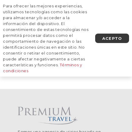
Para ofrecer las mejores experiencias,
AGENDA UNA LLAMADA
utilizamos tecnologías como las cookies
para almacenar y/o acceder a la
información del dispositivo. El
Inicio
/
Destinos
/
Asia
/
Jordania
consentimiento de estas tecnologías nos
Jordania
permitirá procesar datos como el
ACEPTO
comportamiento de navegación o las
identificaciones únicas en este sitio. No
consentir o retirar el consentimiento,
De momento, no tenemos viajes
puede afectar negativamente a ciertas
planificados a este destino.
características y funciones.
Términos y
condiciones
Somos una agencia de viajes basada en