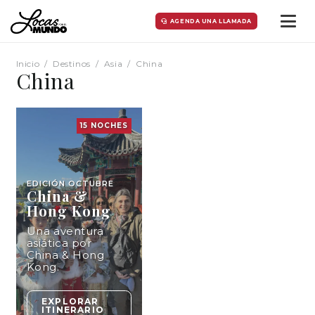
AGENDA UNA LLAMADA
Inicio
/
Destinos
/
Asia
/
China
China
15
NOCHES
EDICIÓN
OCTUBRE
China &
Hong Kong
Una aventura
asiática por
China & Hong
Kong.
EXPLORAR
ITINERARIO