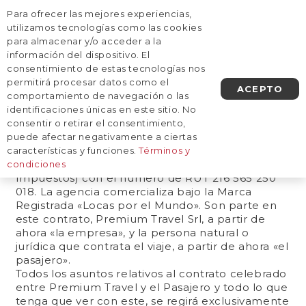
Para ofrecer las mejores experiencias,
AGENDA UNA LLAMADA
utilizamos tecnologías como las cookies
para almacenar y/o acceder a la
información del dispositivo. El
Términos y condiciones
consentimiento de estas tecnologías nos
permitirá procesar datos como el
ACEPTO
I.ASPECTOS GENERALES
comportamiento de navegación o las
La organización técnica de los viajes ofrecidos
identificaciones únicas en este sitio. No
corresponde a la agencia de viajes Premium
consentir o retirar el consentimiento,
Travel Srl, con licencia en el Ministerio de
puede afectar negativamente a ciertas
Turismo del Uruguay con número 1250 y
características y funciones.
Términos y
registrada en DGI (Dirección Nacional de
condiciones
Impuestos) con el número de RUT 216 565 250
018. La agencia comercializa bajo la Marca
Registrada «Locas por el Mundo». Son parte en
este contrato, Premium Travel Srl, a partir de
ahora «la empresa», y la persona natural o
jurídica que contrata el viaje, a partir de ahora «el
pasajero».
Todos los asuntos relativos al contrato celebrado
entre Premium Travel y el Pasajero y todo lo que
tenga que ver con este, se regirá exclusivamente