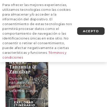
Para ofrecer las mejores experiencias,
AGENDA UNA LLAMADA
utilizamos tecnologías como las cookies
para almacenar y/o acceder a la
información del dispositivo. El
Inicio
/
Destinos
/
Africa
/
Tanzania & Zanzibar
consentimiento de estas tecnologías nos
Tanzania & Zanzibar
permitirá procesar datos como el
ACEPTO
comportamiento de navegación o las
identificaciones únicas en este sitio. No
consentir o retirar el consentimiento,
10
NOCHES
puede afectar negativamente a ciertas
características y funciones.
Términos y
condiciones
EDICIÓN
JULIO
Kenya,
Tanzania &
Zanzibar
Donde la
naturaleza te
transforma:
safaris & playas.
EXPLORAR
ITINERARIO