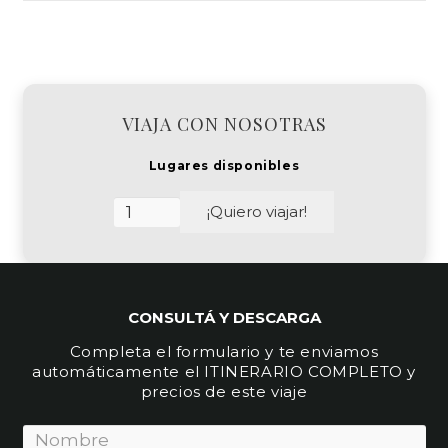
VIAJA CON NOSOTRAS
Lugares disponibles
Austria
¡Quiero viajar!
por
sus
Mercados
navideños
cantidad
CONSULTÁ Y DESCARGA
Completa el formulario y te enviamos
automáticamente el ITINERARIO COMPLETO y
precios de este viaje