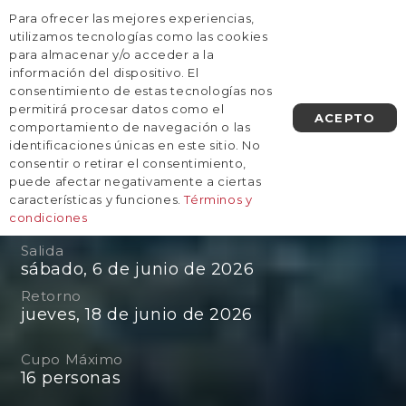
Para ofrecer las mejores experiencias,
AGENDA UNA LLAMADA
utilizamos tecnologías como las cookies
para almacenar y/o acceder a la
información del dispositivo. El
consentimiento de estas tecnologías nos
permitirá procesar datos como el
ACEPTO
comportamiento de navegación o las
identificaciones únicas en este sitio. No
LOCAS POR EL MUNDO EN
consentir o retirar el consentimiento,
Suiza & Crucero Por El
puede afectar negativamente a ciertas
características y funciones.
Términos y
Danubio II
condiciones
Salida
sábado, 6 de junio de 2026
Retorno
jueves, 18 de junio de 2026
Cupo Máximo
16
personas