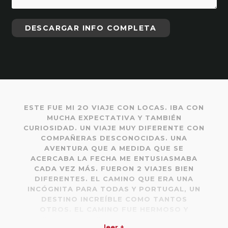
ESTE FUE MI 2O VIAJE CON LOCAS. IBA CON
MUCHA EXPECTATIVA Y TAMBIÉN
CURIOSIDAD. UN VIAJE MUY DIFERENTE CON
COMPAÑERAS DESCONOCIDAS. UNA
AVENTURA QUE A MEDIDA QUE SE
ACERCABA LA FECHA ME ENTUSIASMABA
CADA VEZ MÁS. FUERON 2 VIAJES BIEN
DIFERENTES. EL CAMINO QUE ERA UNA
INCÓGNITA PARA TODAS Y PORTUGAL, UN
DESTINO
INCREÍBLE
COMO TANTOS
OTROS
.
EL CAMINO FUE HERMOSO Y
DESAFIANTE DESDE EL PRIMER DÍA. NOS
leer +