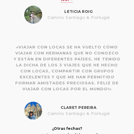
AYUDÓ A CONECTAR ENTRE TODAS. A
COMPARTIR HISTORIAS, RISAS, CANTOS.
LETICIA ROIG
ALEGRÍA Y ENTUSIASMO PERMANENTE.
Camino Santiago & Portugal
PRECIOSOS PAISAJES PARA DISFRUTAR.
LLEGAMOS CANSADAS PERO FELICES DE
HABER LOGRADO ESTA META. Y LUEGO
VINO PORTUGAL. YA CON TANTO CAMINO
ANDADO DISFRUTAMOS ESTE PINTORESCO
«VIAJAR CON LOCAS SE HA VUELTO CÓMO
PAÍS CON TODO SU ENCANTO. VISITAMOS
VIAJAR CON HERMANAS QUE NO CONOZCO
LUGARES HERMOSOS
, Y
A NO NOS
Y ESTÁN EN DIFERENTES PAÍSES, HE TENIDO
ASUSTABAN SUS SUBIDAS Y BAJADAS
LA DICHA DE LOS 3 VIAJES QUE HE HECHO
PERMANENTES! MUCHA HISTORIA, PLAYAS Y
CON LOCAS, COMPARTIR CON GRUPOS
PAISAJES INOLVIDABLES.
EXCELENTES Y QUE ME HAN PERMITIDO
UN VIAJE HERMOSO CON UN GRUPO DE
FORMAR AMISTADES PRECIOSAS. FELIZ DE
DESCONOCIDAS QUE YA SON MIS AMIGAS.
VIAJAR CON LOCAS POR EL MUNDO!»
UN VIAJE QUE QUEDA GUARDADO EN
MI
CORAZÓN.
CLARET PEREIRA
Camino Santiago & Portugal
¿Otras fechas?