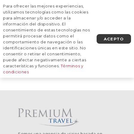
Para ofrecer las mejores experiencias,
AGENDA UNA LLAMADA
utilizamos tecnologías como las cookies
para almacenar y/o acceder a la
información del dispositivo. El
Inicio
/
Meses
/
Agosto
consentimiento de estas tecnologías nos
Agosto
permitirá procesar datos como el
ACEPTO
comportamiento de navegación o las
identificaciones únicas en este sitio. No
consentir o retirar el consentimiento,
De momento, no tenemos viajes
puede afectar negativamente a ciertas
planificados a este destino.
características y funciones.
Términos y
condiciones
Somos una agencia de viajes basada en