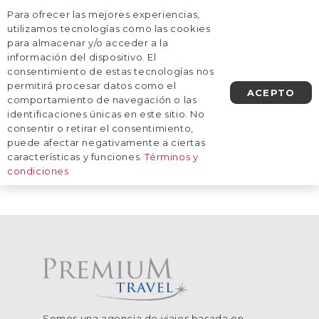
Para ofrecer las mejores experiencias,
AGENDA UNA LLAMADA
utilizamos tecnologías como las cookies
para almacenar y/o acceder a la
información del dispositivo. El
Inicio
/
Destinos
/
Latinoamérica
/
Costa Rica
consentimiento de estas tecnologías nos
Costa Rica
permitirá procesar datos como el
ACEPTO
comportamiento de navegación o las
identificaciones únicas en este sitio. No
consentir o retirar el consentimiento,
De momento, no tenemos viajes
puede afectar negativamente a ciertas
planificados a este destino.
características y funciones.
Términos y
condiciones
Somos una agencia de viajes basada en