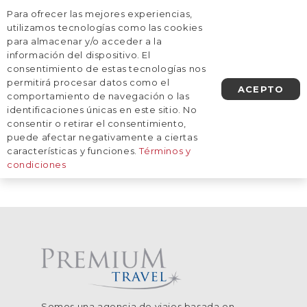
Para ofrecer las mejores experiencias,
AGENDA UNA LLAMADA
utilizamos tecnologías como las cookies
para almacenar y/o acceder a la
información del dispositivo. El
Inicio
/
Destinos
/
América del Norte
/
México
consentimiento de estas tecnologías nos
México
permitirá procesar datos como el
ACEPTO
comportamiento de navegación o las
identificaciones únicas en este sitio. No
consentir o retirar el consentimiento,
De momento, no tenemos viajes
puede afectar negativamente a ciertas
planificados a este destino.
características y funciones.
Términos y
condiciones
Somos una agencia de viajes basada en