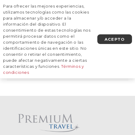
Para ofrecer las mejores experiencias,
AGENDA UNA LLAMADA
utilizamos tecnologías como las cookies
para almacenar y/o acceder a la
información del dispositivo. El
Inicio
/
Destinos
/
América del Norte
/
Estados Unidos
/
consentimiento de estas tecnologías nos
Miami
Miami
permitirá procesar datos como el
ACEPTO
comportamiento de navegación o las
identificaciones únicas en este sitio. No
consentir o retirar el consentimiento,
puede afectar negativamente a ciertas
De momento, no tenemos viajes
características y funciones.
Términos y
planificados a este destino.
condiciones