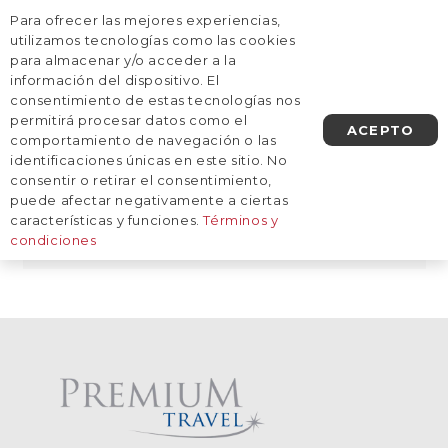
Para ofrecer las mejores experiencias,
AGENDA UNA LLAMADA
utilizamos tecnologías como las cookies
para almacenar y/o acceder a la
información del dispositivo. El
Inicio
/
Destinos
/
América del Norte
/
Estados Unidos
/
consentimiento de estas tecnologías nos
Nueva York
Nueva York
permitirá procesar datos como el
ACEPTO
comportamiento de navegación o las
identificaciones únicas en este sitio. No
consentir o retirar el consentimiento,
puede afectar negativamente a ciertas
De momento, no tenemos viajes
características y funciones.
Términos y
planificados a este destino.
condiciones