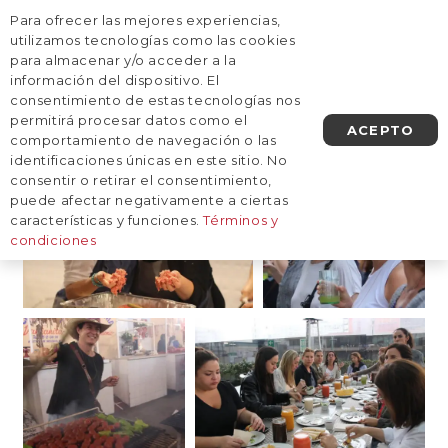
Para ofrecer las mejores experiencias,
AGENDA UNA LLAMADA
utilizamos tecnologías como las cookies
para almacenar y/o acceder a la
información del dispositivo. El
México foodie con Juliana López
consentimiento de estas tecnologías nos
May
permitirá procesar datos como el
ACEPTO
comportamiento de navegación o las
identificaciones únicas en este sitio. No
consentir o retirar el consentimiento,
puede afectar negativamente a ciertas
características y funciones.
Términos y
condiciones