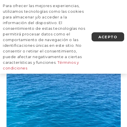
Para ofrecer las mejores experiencias,
AGENDA UNA LLAMADA
utilizamos tecnologías como las cookies
para almacenar y/o acceder a la
información del dispositivo. El
Consejos para viajar sola|Las
consentimiento de estas tecnologías nos
mejores playas del
permitirá procesar datos como el
ACEPTO
comportamiento de navegación o las
mundo|Viajes en grupo a
identificaciones únicas en este sitio. No
consentir o retirar el consentimiento,
Europa
puede afectar negativamente a ciertas
características y funciones.
Términos y
condiciones