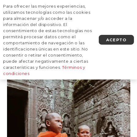
Para ofrecer las mejores experiencias,
AGENDA UNA LLAMADA
utilizamos tecnologías como las cookies
para almacenar y/o acceder a la
información del dispositivo. El
Fotos de Asia|Viaje a Vietnam
consentimiento de estas tecnologías nos
desde Argentina|Viaje a
permitirá procesar datos como el
ACEPTO
comportamiento de navegación o las
Vietnam desde Uruguay
identificaciones únicas en este sitio. No
consentir o retirar el consentimiento,
puede afectar negativamente a ciertas
características y funciones.
Términos y
condiciones