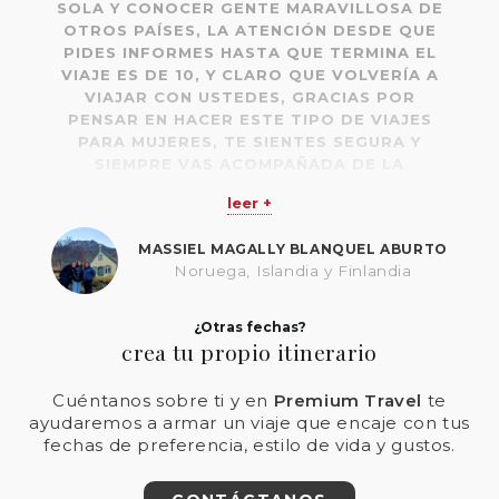
SOLA Y CONOCER GENTE MARAVILLOSA DE
OTROS PAÍSES, LA ATENCIÓN DESDE QUE
PIDES INFORMES HASTA QUE TERMINA EL
VIAJE ES DE 10, Y CLARO QUE VOLVERÍA A
VIAJAR CON USTEDES, GRACIAS POR
PENSAR EN HACER ESTE TIPO DE VIAJES
PARA MUJERES, TE SIENTES SEGURA Y
SIEMPRE VAS ACOMPAÑADA DE LA
COORDINADORA. MIL GRACIAS LOCAS POR
leer +
EL MUNDO.
MASSIEL MAGALLY BLANQUEL ABURTO
Noruega, Islandia y Finlandia
¿Otras fechas?
crea tu propio itinerario
Cuéntanos sobre ti y en
Premium Travel
te
ayudaremos a armar un viaje que encaje con tus
fechas de preferencia, estilo de vida y gustos.