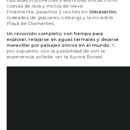
cascadas imponentes y aventuras únicas como
cuevas de lava y motos de nieve.
Finalmente, pasamos 2 noches en
Jökulsárlón,
rodeados de glaciares, icebergs y la increíble
Playa de Diamantes.
Un recorrido completo, con tiempo para
explorar, relajarse en aguas termales y dejarse
maravillar por paisajes únicos en el mundo.
Y,
por supuesto, con la posibilidad de vivir la
experiencia soñada: ver la Aurora Boreal.