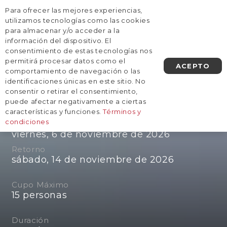
Para ofrecer las mejores experiencias,
AGENDA UNA LLAMADA
utilizamos tecnologías como las cookies
para almacenar y/o acceder a la
información del dispositivo. El
consentimiento de estas tecnologías nos
permitirá procesar datos como el
ACEPTO
comportamiento de navegación o las
identificaciones únicas en este sitio. No
LOCAS POR EL MUNDO EN
consentir o retirar el consentimiento,
Islandia
puede afectar negativamente a ciertas
características y funciones.
Términos y
condiciones
Salida
viernes, 6 de noviembre de 2026
Retorno
sábado, 14 de noviembre de 2026
Cupo Máximo
15
personas
Duración