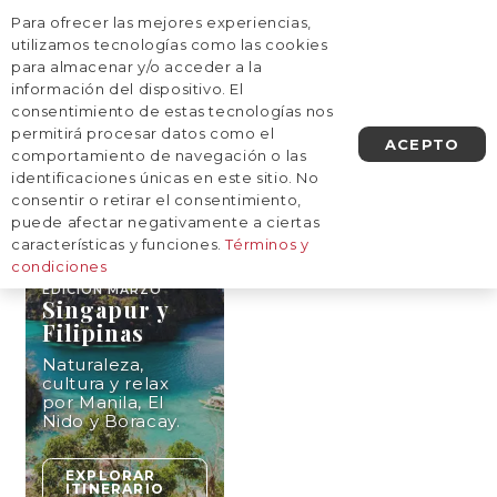
Para ofrecer las mejores experiencias,
AGENDA UNA LLAMADA
utilizamos tecnologías como las cookies
para almacenar y/o acceder a la
información del dispositivo. El
Inicio
/
Destinos
/
Asia
/
Filipinas
consentimiento de estas tecnologías nos
Filipinas
permitirá procesar datos como el
ACEPTO
comportamiento de navegación o las
identificaciones únicas en este sitio. No
consentir o retirar el consentimiento,
12
NOCHES
puede afectar negativamente a ciertas
características y funciones.
Términos y
condiciones
EDICIÓN
MARZO
Singapur y
Filipinas
Naturaleza,
cultura y relax
por Manila, El
Nido y Boracay.
EXPLORAR
ITINERARIO