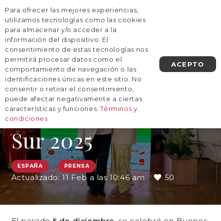
Para ofrecer las mejores experiencias,
AGENDA UNA LLAMADA
utilizamos tecnologías como las cookies
para almacenar y/o acceder a la
información del dispositivo. El
consentimiento de estas tecnologías nos
permitirá procesar datos como el
Locas por el Mundo,
ACEPTO
comportamiento de navegación o las
identificaciones únicas en este sitio. No
premiada en Spain
consentir o retirar el consentimiento,
puede afectar negativamente a ciertas
Talks América del
características y funciones.
Términos y
condiciones
Sur 2025
ESPAÑA
PRENSA
Actualizado:
11 Feb a las 10:46 am
50
El pasado
5 de diciembre
, se celebró en Buenos