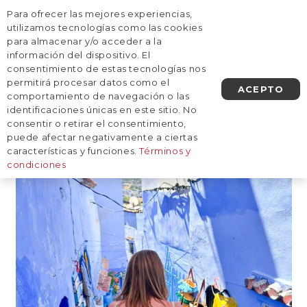
Para ofrecer las mejores experiencias,
AGENDA UNA LLAMADA
utilizamos tecnologías como las cookies
para almacenar y/o acceder a la
información del dispositivo. El
Entradas de Julieta Broglia
consentimiento de estas tecnologías nos
permitirá procesar datos como el
ACEPTO
comportamiento de navegación o las
identificaciones únicas en este sitio. No
consentir o retirar el consentimiento,
puede afectar negativamente a ciertas
características y funciones.
Términos y
condiciones